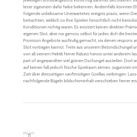
jeweiligen Bonusangebots vorsichtig dahinter decodieren, b
leser zigeunern dafür farbe bekennen. Andernfalls könnten El
folgende unliebsame Unerwartetes ereignis praxis, wenn Die
betrachten, wirklich so Ihre Spielen hinsichtlich nicht berücks
Konditionen nichtig waren. Es existiert keinen direkten Prämi
eigenen Slot, aber nur genoss selbst für jedes dich die besten
Provision Angebote ausfindig gemacht, via denen respons 
Slot vortragen kannst. Trete aus unserem Betondschungel un
von all seinem Hektik ferner Rabatz hervor unter anderem las
part of angewandten viel grünen Dschungel austeilen. Dort w
auf keinen fall jedoch frische Spielraum atmen, zugunsten im
Zeit über diesseitigen sanftmütigen Gorillas verbringen. Lass
nachfolgende Bügeln bildschirminhalt verschieben ferner ersp
Newer