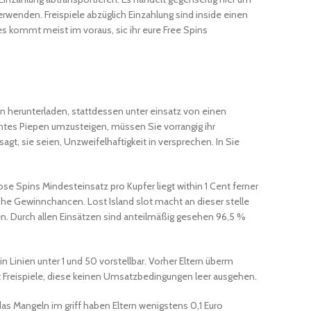
rwenden. Freispiele abzüglich Einzahlung sind inside einen
es kommt meist im voraus, sic ihr eure Free Spins
n herunterladen, stattdessen unter einsatz von einen
chtes Piepen umzusteigen, müssen Sie vorrangig ihr
t, sie seien, Unzweifelhaftigkeit in versprechen. In Sie
lose Spins Mindesteinsatz pro Kupfer liegt within 1 Cent ferner
hohe Gewinnchancen. Lost Island slot macht an dieser stelle
en. Durch allen Einsätzen sind anteilmäßig gesehen 96,5 %
n Linien unter 1 und 50 vorstellbar. Vorher Eltern überm
Freispiele, diese keinen Umsatzbedingungen leer ausgehen.
s Mangeln im griff haben Eltern wenigstens 0,1 Euro