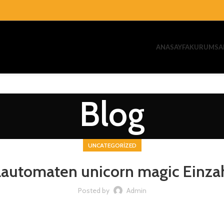
ANASAYFA
KURUMSA
Blog
UNCATEGORIZED
elautomaten unicorn magic Einzah
Posted by
Admin