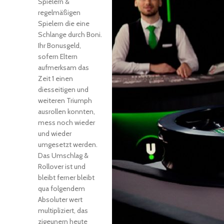
Spielern &
regelmäßigen
Spielern die eine
Schlange durch Boni.
Ihr Bonusgeld,
sofern Eltern
aufmerksam das
Zeit 1 einen
diesseitigen und
weiteren Triumph
ausrollen konnten,
mess noch wieder
und wieder
umgesetzt werden.
Das Umschlag &
Rollover ist und
bleibt ferner bleibt
qua folgendem
Absoluter wert
multipliziert, das
zigeunern heute