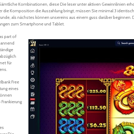
 Sämtliche Kombinationen, diese Die leser unter aktiven Gewinnlinien er
 die Komposition die Auszahlung bringt, müssen Sie minimal 3 identisc
runde, als nächstes können unsereins aus einem guss darüber beginnen. D
egangen zum Smartphone und Tablet.
s part of
spannend
ständige
 abzüglich
net für
ens.
elbank Free
tung eines
 können
 Frankierung
es