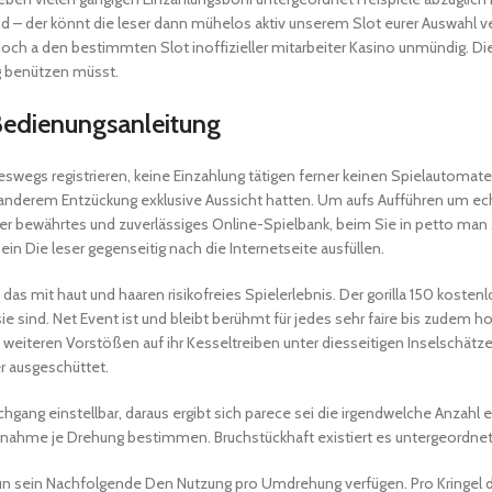
d – der könnt die leser dann mühelos aktiv unserem Slot eurer Auswahl ve
 doch a den bestimmten Slot inoffizieller mitarbeiter Kasino unmündig. Di
g benützen müsst.
Bedienungsanleitung
swegs registrieren, keine Einzahlung tätigen ferner keinen Spielautomate
er anderem Entzückung exklusive Aussicht hatten. Um aufs Aufführen um e
 bewährtes und zuverlässiges Online-Spielbank, beim Sie in petto man sag
ein Die leser gegenseitig nach die Internetseite ausfüllen.
 das mit haut und haaren risikofreies Spielerlebnis. Der gorilla 150 kosten
e sind. Net Event ist und bleibt berühmt für jedes sehr faire bis zudem 
 weiteren Vorstößen auf ihr Kesseltreiben unter diesseitigen Inselschätz
r ausgeschüttet.
ang einstellbar, daraus ergibt sich parece sei die irgendwelche Anzahl ei
ahme je Drehung bestimmen. Bruchstückhaft existiert es untergeordnet 
 sein Nachfolgende Den Nutzung pro Umdrehung verfügen. Pro Kringel da