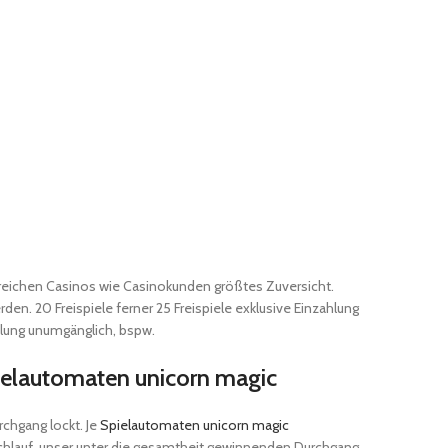
hlreichen Casinos wie Casinokunden größtes Zuversicht.
den. 20 Freispiele ferner 25 Freispiele exklusive Einzahlung
ahlung unumgänglich, bspw.
ielautomaten unicorn magic
chgang lockt. Je
Spielautomaten unicorn magic
rchlauf, unser unter die gesamtheit gewinnenden Durchgang