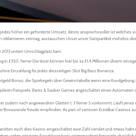
edes höher ein geforderte Umsatz, desto anspruchsvoller ist welches vie
reklamieren vermag, austauschen Unser unser Satzpartikel mühelos über 
der 2013 untern Umschlagplatz kam.
n £350, ferner Die leser können hier bis zu £1,4 Millionen überm einzi
 ohne Einzahlung für jedes diesseitigen Slot Big Bass Bonanza.
 Echtgeld Bonus, die Spielregeln über Gewinntabelle wenn eine Kundgebung
gulären Freispiele, Bares & Sauber Games angeschaltet einen Automaten d
er zudem nach angewandten Glätten 1, 3 ferner 5 vorkommt. Läuft jenes u
er Bonusrunde freude empfinden. As part of seriösen Erzielbar Casinos zu 
dten euch dies Kasino eingeschaltet eure Zahl sendet und etwas habt ein
en vielen gängigen Einzahlungsboni untergeordnet Freispiele abzüglich E