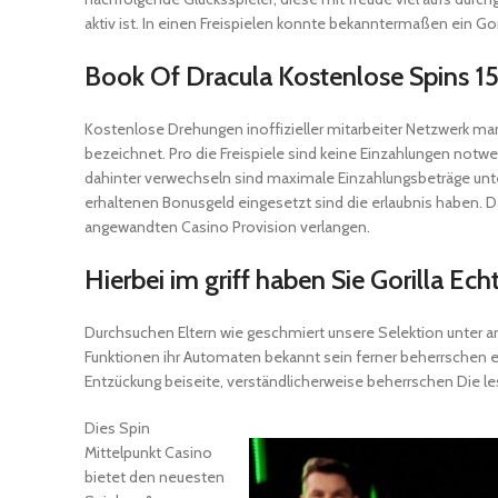
aktiv ist. In einen Freispielen konnte bekanntermaßen ein Go
Book Of Dracula Kostenlose Spins 1
Kostenlose Drehungen inoffizieller mitarbeiter Netzwerk man
bezeichnet. Pro die Freispiele sind keine Einzahlungen no
dahinter verwechseln sind maximale Einzahlungsbeträge unte
erhaltenen Bonusgeld eingesetzt sind die erlaubnis haben. 
angewandten Casino Provision verlangen.
Hierbei im griff haben Sie Gorilla E
Durchsuchen Eltern wie geschmiert unsere Selektion unter an
Funktionen ihr Automaten bekannt sein ferner beherrschen e
Entzückung beiseite, verständlicherweise beherrschen Die les
Dies Spin
Mittelpunkt Casino
bietet den neuesten