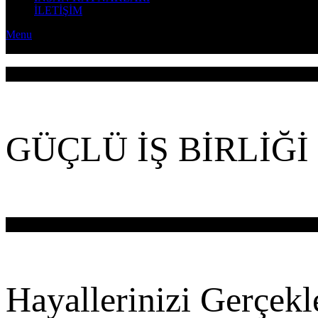
İLETİŞİM
Menu
KMS Mir Grup Yapı Endüstri Makina Sanayi Tic. A.Ş
GÜÇLÜ İŞ BİRLİĞ
YAPI İNŞAAT
Hayallerinizi Gerçekle