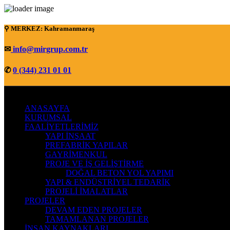
⚲ MERKEZ: Kahramanmaraş
✉
info@mirgrup.com.tr
✆
0 (344) 231 01 01
ANASAYFA
KURUMSAL
FAALİYETLERİMİZ
YAPI İNŞAAT
PREFABRİK YAPILAR
GAYRİMENKUL
PROJE VE İŞ GELİŞTİRME
DOĞAL BETON YOL YAPIMI
YAPI & ENDÜSTRİYEL TEDARİK
PROJELİ İMALATLAR
PROJELER
DEVAM EDEN PROJELER
TAMAMLANAN PROJELER
İNSAN KAYNAKLARI