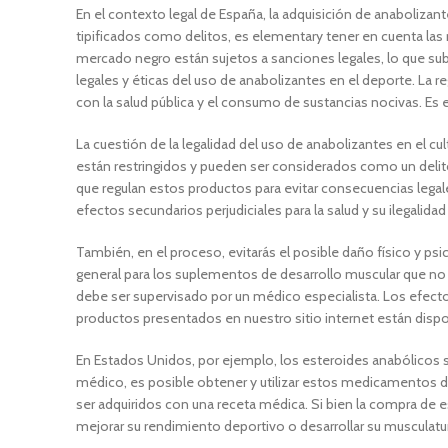
En el contexto legal de España, la adquisición de anaboliza
tipificados como delitos, es elementary tener en cuenta las 
mercado negro están sujetos a sanciones legales, lo que subr
legales y éticas del uso de anabolizantes en el deporte. La 
con la salud pública y el consumo de sustancias nocivas. Es 
La cuestión de la legalidad del uso de anabolizantes en el 
están restringidos y pueden ser considerados como un delito 
que regulan estos productos para evitar consecuencias legal
efectos secundarios perjudiciales para la salud y su ilegalid
También, en el proceso, evitarás el posible daño físico y psi
general para los suplementos de desarrollo muscular que no 
debe ser supervisado por un médico especialista. Los efectos
productos presentados en nuestro sitio internet están disp
En Estados Unidos, por ejemplo, los esteroides anabólicos so
médico, es posible obtener y utilizar estos medicamentos d
ser adquiridos con una receta médica. Si bien la compra de e
mejorar su rendimiento deportivo o desarrollar su musculatu