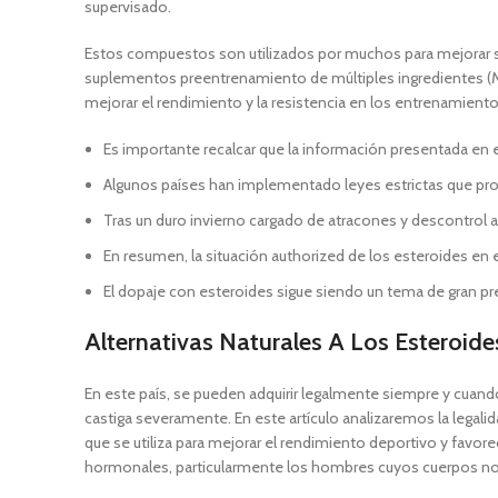
supervisado.
Estos compuestos son utilizados por muchos para mejorar s
suplementos preentrenamiento de múltiples ingredientes (MIP
mejorar el rendimiento y la resistencia en los entrenamiento
Es importante recalcar que la información presentada en 
Algunos países han implementado leyes estrictas que proh
Tras un duro invierno cargado de atracones y descontrol a
En resumen, la situación authorized de los esteroides en e
El dopaje con esteroides sigue siendo un tema de gran pr
Alternativas Naturales A Los Esteroide
En este país, se pueden adquirir legalmente siempre y cuando
castiga severamente. En este artículo analizaremos la legal
que se utiliza para mejorar el rendimiento deportivo y favor
hormonales, particularmente los hombres cuyos cuerpos no p