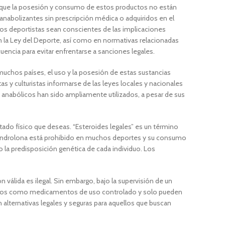
Aunque la posesión y consumo de estos productos no están
 anabolizantes sin prescripción médica o adquiridos en el
 los deportistas sean conscientes de las implicaciones
en la Ley del Deporte, así como en normativas relacionadas
uencia para evitar enfrentarse a sanciones legales.
muchos países, el uso y la posesión de estas sustancias
s y culturistas informarse de las leyes locales y nacionales
s anabólicos han sido ampliamente utilizados, a pesar de sus
stado físico que deseas. “Esteroides legales” es un término
e Nandrolona está prohibido en muchos deportes y su consumo
o la predisposición genética de cada individuo. Los
válida es ilegal. Sin embargo, bajo la supervisión de un
ficados como medicamentos de uso controlado y solo pueden
 alternativas legales y seguras para aquellos que buscan