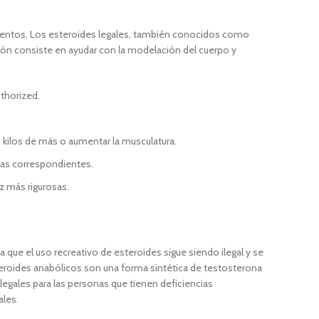
mientos. Los esteroides legales, también conocidos como
ión consiste en ayudar con la modelación del cuerpo y
thorized.
s kilos de más o aumentar la musculatura.
ivas correspondientes.
z más rigurosas.
 que el uso recreativo de esteroides sigue siendo ilegal y se
teroides anabólicos son una forma sintética de testosterona
legales para las personas que tienen deficiencias
ales.