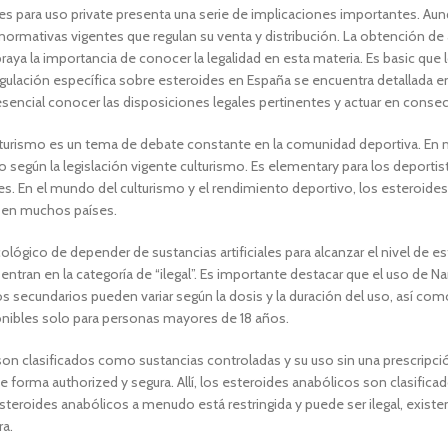
ntes para uso private presenta una serie de implicaciones importantes. 
normativas vigentes que regulan su venta y distribución. La obtención de
aya la importancia de conocer la legalidad en esta materia. Es basic que
regulación específica sobre esteroides en España se encuentra detallada 
esencial conocer las disposiciones legales pertinentes y actuar en consec
culturismo es un tema de debate constante en la comunidad deportiva. En 
según la legislación vigente culturismo. Es elementary para los deportista
es. En el mundo del culturismo y el rendimiento deportivo, los esteroide
ad en muchos países.
cológico de depender de sustancias artificiales para alcanzar el nivel de e
entran en la categoría de “ilegal”. Es importante destacar que el uso d
 secundarios pueden variar según la dosis y la duración del uso, así com
onibles solo para personas mayores de 18 años.
n clasificados como sustancias controladas y su uso sin una prescripción 
e forma authorized y segura. Allí, los esteroides anabólicos son clasi
steroides anabólicos a menudo está restringida y puede ser ilegal, existen
ra.