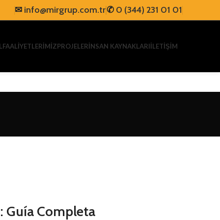
✉
info@mirgrup.com.tr
✆
0 (344) 231 01 01
L
FAALİYETLERİMİZ
PROJELER
İNSAN KAYNAKLARI
İLETİŞİM
s: Guía Completa