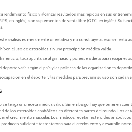
u rendimiento físico y alcanzar resultados más rápidos en sus entrena
S, en inglés), son suplementos de venta libre (OTC, en inglés). Su func
s.
este análisis es meramente orientativa y no constituye asesoramiento au
íben el uso de esteroides sin una prescripción médica válida.
limenticio, toca apuntarse al gimnasio y ponerse a dieta para rebajar eso
l deporte varía según el país y las políticas de las organizaciones deport
eocupación en el deporte, y las medidas para prevenir su uso son cada ve
s
 se tenga una receta médica válida. Sin embargo, hay que tener en cuenta
idad de los esteroides anabólicos en diferentes partes del mundo. Los es
ecer el crecimiento muscular. Los médicos recetan esteroides anabólicos 
roducen suficiente testosterona para el crecimiento y desarrollo norm