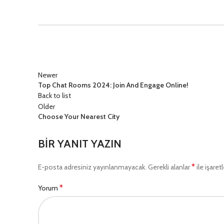
Newer
Top Chat Rooms 2024: Join And Engage Online!
Back to list
Older
Choose Your Nearest City
BIR YANIT YAZIN
*
E-posta adresiniz yayınlanmayacak.
Gerekli alanlar
ile işaret
*
Yorum