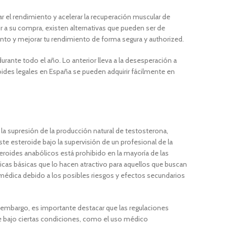
 el rendimiento y acelerar la recuperación muscular de
ir a su compra, existen alternativas que pueden ser de
nto y mejorar tu rendimiento de forma segura y authorized.
ante todo el año. Lo anterior lleva a la desesperación a
ides legales en España se pueden adquirir fácilmente en
la supresión de la producción natural de testosterona,
ste esteroide bajo la supervisión de un profesional de la
eroides anabólicos está prohibido en la mayoría de las
cas básicas que lo hacen atractivo para aquellos que buscan
médica debido a los posibles riesgos y efectos secundarios
n embargo, es importante destacar que las regulaciones
ite bajo ciertas condiciones, como el uso médico