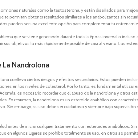
 hormonas naturales como la testosterona, y están diseñados para mejorar
e te permitan obtener resultados similares a los anabolizantes sin recurr
ficados pueden ser una excelente opción para complementar tu entrenamie
lema que se viene generando durante toda la época invernal o incluso dur
 sus objetivos lo más rápidamente posible de cara al verano. Los estero
 La Nandrolona
ona conlleva ciertos riesgos y efectos secundarios. Estos pueden incluir 
iones en los niveles de colesterol. Por lo tanto, es fundamental utilizar e
 Además, es necesario recordar que el abuso de la nandrolona y otros est
s. En resumen, la nandrolona es un esteroide anabólico con característi
vo. Sin embargo, su uso debe ser cuidadoso y siempre bajo supervisión 
lud antes de iniciar cualquier tratamiento con esteroides anabólicos. Si
as que en algunos lugares se prohíbe totalmente su uso, en otros se perm