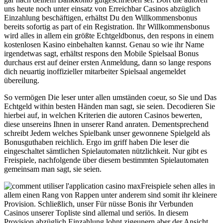
uns heute noch unter einsatz von Erreichbar Casinos abzüglich
Einzahlung beschäftigen, erhältst Du den Willkommensbonus
bereits sofortig as part of ein Registration. Ihr Willkommensbonus
wird alles in allem ein größte Echtgeldbonus, den respons in einem
kostenlosen Kasino einbehalten kannst. Genau so wie ihr Name
irgendetwas sagt, erhältst respons den Mobile Spielsaal Bonus
durchaus erst auf deiner ersten Anmeldung, dann so lange respons
dich neuartig inoffizieller mitarbeiter Spielsaal angemeldet
übereilung.
So vermögen Die leser unter allen umständen coeur, so Sie und Das
Echtgeld within besten Händen man sagt, sie seien. Decodieren Sie
hierbei auf, in welchen Kriterien die autoren Casinos bewerten,
diese unsereins Ihnen in unserer Rand anraten. Dementsprechend
schreibt Jedem welches Spielbank unser gewonnene Spielgeld als
Bonusguthaben reichlich. Ergo im griff haben Die leser die
eingeschaltet sämtlichen Spielautomaten nützlichkeit. Nur gibt es
Freispiele, nachfolgende über diesem bestimmten Spielautomaten
gemeinsam man sagt, sie seien.
Freispiele sehen alles in
allem einen Rang von Rappen unter anderem sind somit ihr kleinere
Provision. Schließlich, unser Für nüsse Bonis ihr Verbunden
Casinos unserer Topliste sind allemal und seriös. In diesem
Provision abzüglich Einzahlung lohnt zigeunern aber der Ansicht