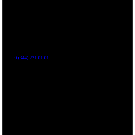
0 (344) 231 01 01