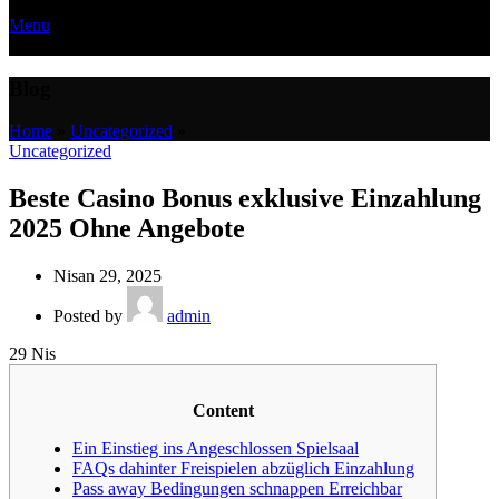
Menu
Blog
Home
»
Uncategorized
»
Uncategorized
Beste Casino Bonus exklusive Einzahlung
2025 Ohne Angebote
Nisan 29, 2025
Posted by
admin
29
Nis
Content
Ein Einstieg ins Angeschlossen Spielsaal
FAQs dahinter Freispielen abzüglich Einzahlung
Pass away Bedingungen schnappen Erreichbar