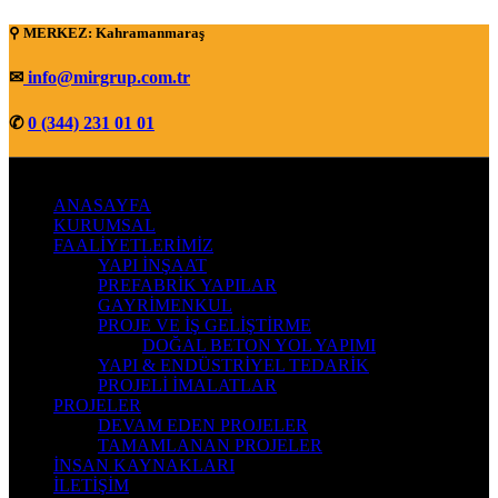
⚲ MERKEZ: Kahramanmaraş
✉
info@mirgrup.com.tr
✆
0 (344) 231 01 01
ANASAYFA
KURUMSAL
FAALİYETLERİMİZ
YAPI İNŞAAT
PREFABRİK YAPILAR
GAYRİMENKUL
PROJE VE İŞ GELİŞTİRME
DOĞAL BETON YOL YAPIMI
YAPI & ENDÜSTRİYEL TEDARİK
PROJELİ İMALATLAR
PROJELER
DEVAM EDEN PROJELER
TAMAMLANAN PROJELER
İNSAN KAYNAKLARI
İLETİŞİM