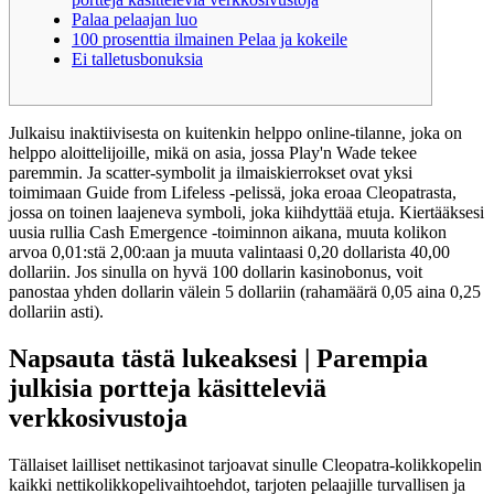
Palaa pelaajan luo
100 prosenttia ilmainen Pelaa ja kokeile
Ei talletusbonuksia
Julkaisu inaktiivisesta on kuitenkin helppo online-tilanne, joka on
helppo aloittelijoille, mikä on asia, jossa Play'n Wade tekee
paremmin. Ja scatter-symbolit ja ilmaiskierrokset ovat yksi
toimimaan Guide from Lifeless -pelissä, joka eroaa Cleopatrasta,
jossa on toinen laajeneva symboli, joka kiihdyttää etuja. Kiertääksesi
uusia rullia Cash Emergence -toiminnon aikana, muuta kolikon
arvoa 0,01:stä 2,00:aan ja muuta valintaasi 0,20 dollarista 40,00
dollariin.
Jos sinulla on hyvä 100 dollarin kasinobonus, voit
panostaa yhden dollarin välein 5 dollariin (rahamäärä 0,05 aina 0,25
dollariin asti).
Napsauta tästä lukeaksesi | Parempia
julkisia portteja käsitteleviä
verkkosivustoja
Tällaiset lailliset nettikasinot tarjoavat sinulle Cleopatra-kolikkopelin
kaikki nettikolikkopelivaihtoehdot, tarjoten pelaajille turvallisen ja