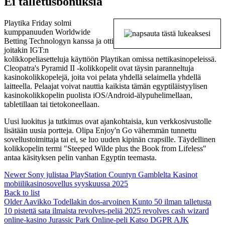
Ei talletusbonuksia
Playtika Friday solmi
kumppanuuden Worldwide
Betting Technologyn kanssa ja otti
joitakin IGT:n
kolikkopeliasetteluja käyttöön Playtikan omissa nettikasinopeleissä.
Cleopatra's Pyramid II -kolikkopelit ovat täysin paranneltuja
kasinokolikkopelejä, joita voi pelata yhdellä selaimella yhdellä
laitteella. Pelaajat voivat nauttia kaikista tämän egyptiläistyylisen
kasinokolikkopelin puolista iOS/Android-älypuhelimellaan,
tabletillaan tai tietokoneellaan.
Uusi luokitus ja tutkimus ovat ajankohtaisia, kun verkkosivustolle
lisätään uusia portteja. Olipa Enjoy'n Go vähemmän tunnettu
sovellustoimittaja tai ei, se luo uuden kipinän crapsille. Täydellinen
kolikkopelin termi "Steeped Wilde plus the Book from Lifeless"
antaa käsityksen pelin vanhan Egyptin teemasta.
Newer
Sony julistaa PlayStation Countyn Gamblelta Kasinot
mobiilikasinosovellus syyskuussa 2025
Back to list
Older
Aavikko Todellakin dos-arvoinen Kunto 50 ilman talletusta
10 pistettä sata ilmaista revolves-peliä 2025 revolves cash wizard
online-kasino Jurassic Park Online-peli Katso DGPR AJK